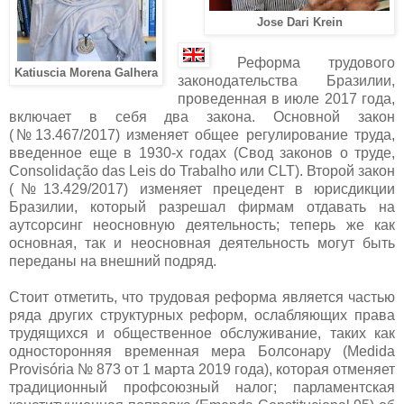
Jose Dari Krein
Реформа трудового
Katiuscia Morena Galhera
законодательства Бразилии,
проведенная в июле 2017 года,
включает в себя два закона. Основной закон
(№13.467/2017) изменяет общее регулирование труда,
введенное еще в 1930-х годах (Свод законов о труде,
Consolidação das Leis do Trabalho или CLT). Второй закон
(№13.429/2017) изменяет прецедент в юрисдикции
Бразилии, который разрешал фирмам отдавать на
аутсорсинг неосновную деятельность; теперь же как
основная, так и неосновная деятельность могут быть
переданы на внешний подряд.
Стоит отметить, что трудовая реформа является частью
ряда других структурных реформ, ослабляющих права
трудящихся и общественное обслуживание, таких как
односторонняя временная мера Болсонару (Medida
Provisória № 873 от 1 марта 2019 года), которая отменяет
традиционный профсоюзный налог; парламентская